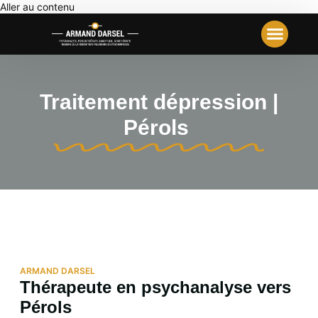
Aller au contenu
Votre Première Séance
Travail Analyt
Notre École
Traitement dépression |
Pérols
ARMAND DARSEL
Thérapeute en psychanalyse vers
Pérols