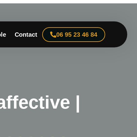
le
Contact
06 95 23 46 84
ffective |