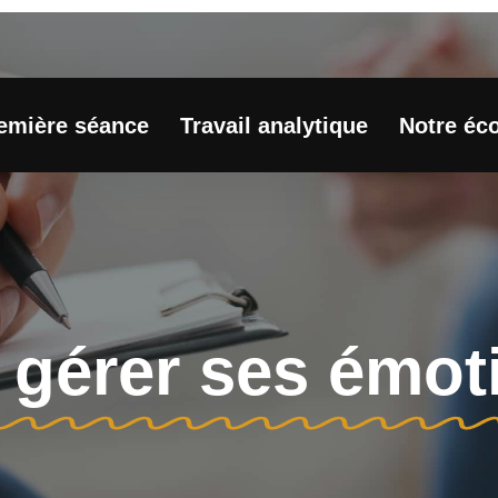
remière séance
Travail analytique
Notre éco
 gérer ses émoti